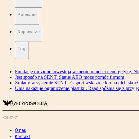
Polecane
Najnowsze
Tagi
Fundacje rodzinne inwestują w nieruchomości i energetykę. Ni
Jest sposób na SENT. Status AEO może pomóc firmom
Zmiany w systemie SENT. Ekspert wskazuje kto na nich skorzys
Unia nakazuje ograniczenie plastiku. Rząd spóźnia się z przyj
KONTAKT
O nas
Kontakt