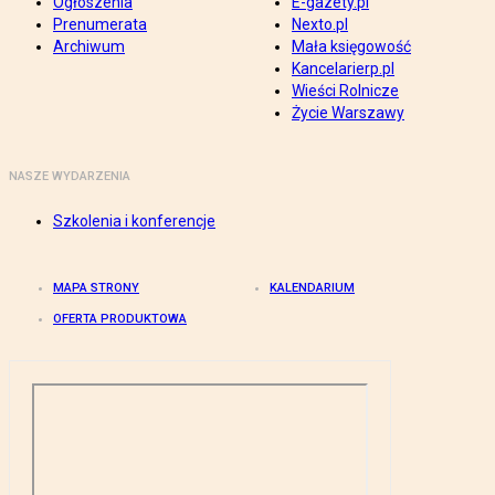
Ogłoszenia
E-gazety.pl
Prenumerata
Nexto.pl
Archiwum
Mała księgowość
Kancelarierp.pl
Wieści Rolnicze
Życie Warszawy
NASZE WYDARZENIA
Szkolenia i konferencje
MAPA STRONY
KALENDARIUM
OFERTA PRODUKTOWA