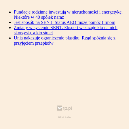
Fundacje rodzinne inwestują w nieruchomości i energetykę.
Niektóre w 40 spółek naraz
Jest sposób na SENT. Status AEO może pomóc firmom
Zmiany w systemie SENT. Ekspert wskazuje kto na nich
skorzysta, a kto straci
Unia nakazuje ograniczenie plastiku. Rząd spóźnia się z
przyjęciem przepisów