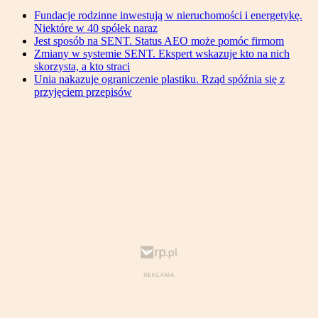
Fundacje rodzinne inwestują w nieruchomości i energetykę.
Niektóre w 40 spółek naraz
Jest sposób na SENT. Status AEO może pomóc firmom
Zmiany w systemie SENT. Ekspert wskazuje kto na nich
skorzysta, a kto straci
Unia nakazuje ograniczenie plastiku. Rząd spóźnia się z
przyjęciem przepisów