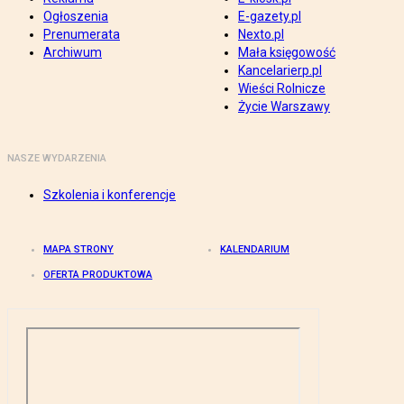
Ogłoszenia
E-gazety.pl
Prenumerata
Nexto.pl
Archiwum
Mała księgowość
Kancelarierp.pl
Wieści Rolnicze
Życie Warszawy
NASZE WYDARZENIA
Szkolenia i konferencje
MAPA STRONY
KALENDARIUM
OFERTA PRODUKTOWA