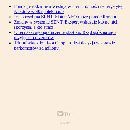
Fundacje rodzinne inwestują w nieruchomości i energetykę.
Niektóre w 40 spółek naraz
Jest sposób na SENT. Status AEO może pomóc firmom
Zmiany w systemie SENT. Ekspert wskazuje kto na nich
skorzysta, a kto straci
Unia nakazuje ograniczenie plastiku. Rząd spóźnia się z
przyjęciem przepisów
Triumf władz lotniska Chopina. Jest decyzja w sprawie
parkometrów za miliony