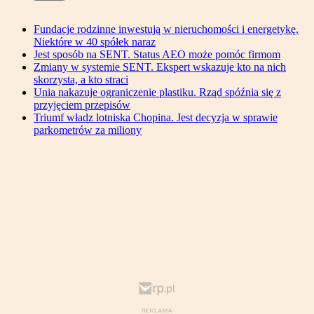
Fundacje rodzinne inwestują w nieruchomości i energetykę.
Niektóre w 40 spółek naraz
Jest sposób na SENT. Status AEO może pomóc firmom
Zmiany w systemie SENT. Ekspert wskazuje kto na nich
skorzysta, a kto straci
Unia nakazuje ograniczenie plastiku. Rząd spóźnia się z
przyjęciem przepisów
Triumf władz lotniska Chopina. Jest decyzja w sprawie
parkometrów za miliony