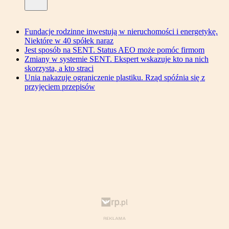
Fundacje rodzinne inwestują w nieruchomości i energetykę.
Niektóre w 40 spółek naraz
Jest sposób na SENT. Status AEO może pomóc firmom
Zmiany w systemie SENT. Ekspert wskazuje kto na nich
skorzysta, a kto straci
Unia nakazuje ograniczenie plastiku. Rząd spóźnia się z
przyjęciem przepisów