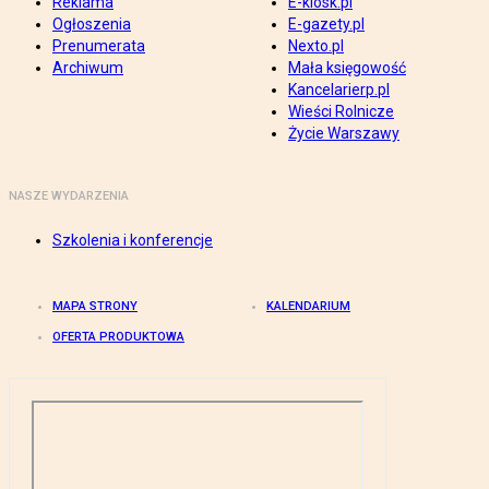
Reklama
E-kiosk.pl
Ogłoszenia
E-gazety.pl
Prenumerata
Nexto.pl
Archiwum
Mała księgowość
Kancelarierp.pl
Wieści Rolnicze
Życie Warszawy
NASZE WYDARZENIA
Szkolenia i konferencje
MAPA STRONY
KALENDARIUM
OFERTA PRODUKTOWA