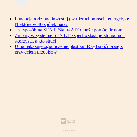
Fundacje rodzinne inwestują w nieruchomości i energetykę.
Niektóre w 40 spółek naraz
Jest sposób na SENT. Status AEO może pomóc firmom
Zmiany w systemie SENT. Ekspert wskazuje kto na nich
skorzysta, a kto straci
Unia nakazuje ograniczenie plastiku. Rząd spóźnia się z
przyjęciem przepisów