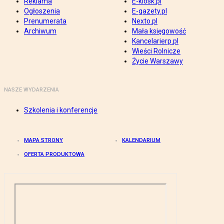
Reklama
E-kiosk.pl
Ogłoszenia
E-gazety.pl
Prenumerata
Nexto.pl
Archiwum
Mała księgowość
Kancelarierp.pl
Wieści Rolnicze
Życie Warszawy
NASZE WYDARZENIA
Szkolenia i konferencje
MAPA STRONY
KALENDARIUM
OFERTA PRODUKTOWA