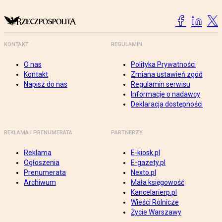
KONTAKT
REGULAMIN
O nas
Polityka Prywatności
Kontakt
Zmiana ustawień zgód
Napisz do nas
Regulamin serwisu
Informacje o nadawcy
Deklaracja dostępności
REKLAMA I PRENUMERATA
PARTNERZY
Reklama
E-kiosk.pl
Ogłoszenia
E-gazety.pl
Prenumerata
Nexto.pl
Archiwum
Mała księgowość
Kancelarierp.pl
Wieści Rolnicze
Życie Warszawy