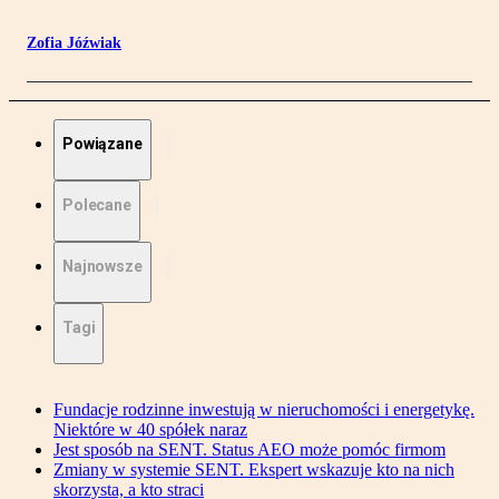
Zofia Jóźwiak
Powiązane
Polecane
Najnowsze
Tagi
Fundacje rodzinne inwestują w nieruchomości i energetykę.
Niektóre w 40 spółek naraz
Jest sposób na SENT. Status AEO może pomóc firmom
Zmiany w systemie SENT. Ekspert wskazuje kto na nich
skorzysta, a kto straci