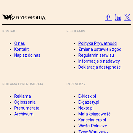
KONTAKT
REGULAMIN
O nas
Polityka Prywatności
Kontakt
Zmiana ustawień zgód
Napisz do nas
Regulamin serwisu
Informacje o nadawcy
Deklaracja dostępności
REKLAMA I PRENUMERATA
PARTNERZY
Reklama
E-kiosk.pl
Ogłoszenia
E-gazety.pl
Prenumerata
Nexto.pl
Archiwum
Mała księgowość
Kancelarierp.pl
Wieści Rolnicze
Życie Warszawy