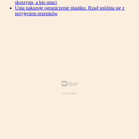
skorzysta, a kto straci
Unia nakazuje ograniczenie plastiku. Rząd spóźnia się z
przyjęciem przepisów