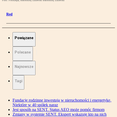
Foto: Fotorzepa, Bartłomiej Żurawski Bartłomiej Żurawski
Red
Powiązane
Polecane
Najnowsze
Tagi
Fundacje rodzinne inwestują w nieruchomości i energetykę.
Niektóre w 40 spółek naraz
Jest sposób na SENT. Status AEO może pomóc firmom
Zmiany w systemie SENT. Ekspert wskazuje kto na nich