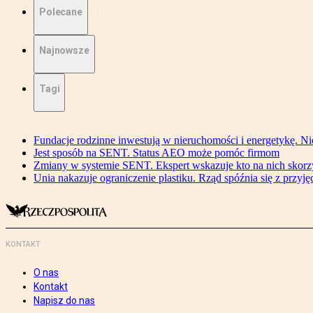
Polecane
Najnowsze
Tagi
Fundacje rodzinne inwestują w nieruchomości i energetykę. Ni
Jest sposób na SENT. Status AEO może pomóc firmom
Zmiany w systemie SENT. Ekspert wskazuje kto na nich skorzys
Unia nakazuje ograniczenie plastiku. Rząd spóźnia się z przyj
KONTAKT
O nas
Kontakt
Napisz do nas