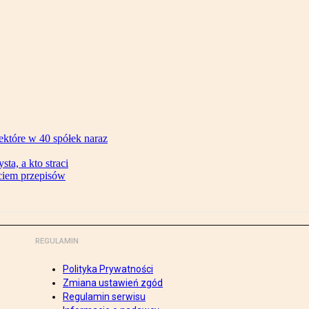
ektóre w 40 spółek naraz
ta, a kto straci
ęciem przepisów
REGULAMIN
Polityka Prywatności
Zmiana ustawień zgód
Regulamin serwisu