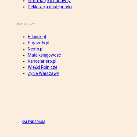
Informacje o nadawcy
Deklaracja dostępności
PARTNERZY
E-kiosk.pl
E-gazety.pl
Nexto.pl
Mała księgowość
Kancelarierp.pl
Wieści Rolnicze
Życie Warszawy
KALENDARIUM