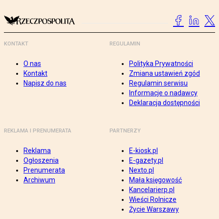
KONTAKT
REGULAMIN
O nas
Polityka Prywatności
Kontakt
Zmiana ustawień zgód
Napisz do nas
Regulamin serwisu
Informacje o nadawcy
Deklaracja dostępności
REKLAMA I PRENUMERATA
PARTNERZY
Reklama
E-kiosk.pl
Ogłoszenia
E-gazety.pl
Prenumerata
Nexto.pl
Archiwum
Mała księgowość
Kancelarierp.pl
Wieści Rolnicze
Życie Warszawy