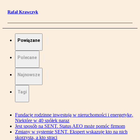
Rafał Krawczyk
Powiązane
Polecane
Najnowsze
Tagi
Fundacje rodzinne inwestują w nieruchomości i energetykę.
Niektóre w 40 spółek naraz
Jest sposób na SENT. Status AEO może pomóc firmom
Zmiany w systemie SENT. Ekspert wskazuje kto na nich
skorzysta, a kto straci