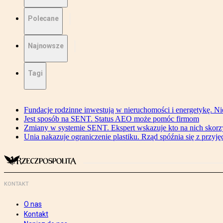
Polecane
Najnowsze
Tagi
Fundacje rodzinne inwestują w nieruchomości i energetykę. Ni
Jest sposób na SENT. Status AEO może pomóc firmom
Zmiany w systemie SENT. Ekspert wskazuje kto na nich skorzys
Unia nakazuje ograniczenie plastiku. Rząd spóźnia się z przyj
KONTAKT
O nas
Kontakt