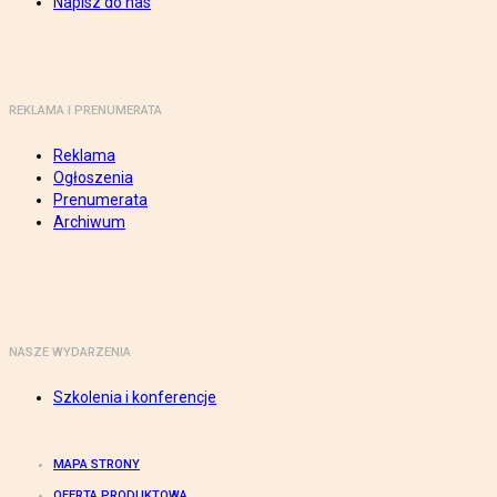
Napisz do nas
REKLAMA I PRENUMERATA
Reklama
Ogłoszenia
Prenumerata
Archiwum
NASZE WYDARZENIA
Szkolenia i konferencje
MAPA STRONY
OFERTA PRODUKTOWA