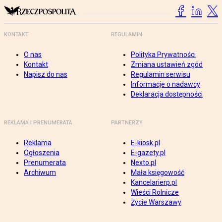
KONTAKT
REGULAMIN
O nas
Polityka Prywatności
Kontakt
Zmiana ustawień zgód
Napisz do nas
Regulamin serwisu
Informacje o nadawcy
Deklaracja dostępności
REKLAMA I PRENUMERATA
PARTNERZY
Reklama
E-kiosk.pl
Ogłoszenia
E-gazety.pl
Prenumerata
Nexto.pl
Archiwum
Mała księgowość
Kancelarierp.pl
Wieści Rolnicze
Życie Warszawy