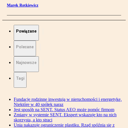
Marek Rotkiewicz
Powiązane
Polecane
Najnowsze
Tagi
Fundacje rodzinne inwestują w nieruchomości i energetykę.
Niektóre w 40 spółek naraz
Jest sposób na SENT. Status AEO może pomóc firmom
Zmiany w systemie SENT. Ekspert wskazuje kto na nich
skorzysta, a kto straci
Unia nakazuje ograniczenie plastiku. Rząd spóźnia się z