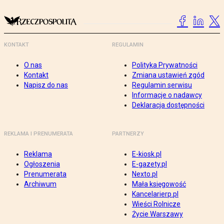
KONTAKT
REGULAMIN
O nas
Polityka Prywatności
Kontakt
Zmiana ustawień zgód
Napisz do nas
Regulamin serwisu
Informacje o nadawcy
Deklaracja dostępności
REKLAMA I PRENUMERATA
PARTNERZY
Reklama
E-kiosk.pl
Ogłoszenia
E-gazety.pl
Prenumerata
Nexto.pl
Archiwum
Mała księgowość
Kancelarierp.pl
Wieści Rolnicze
Życie Warszawy