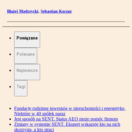
Błażej Mądrzycki
,
Sebastian Koczur
Powiązane
Polecane
Najnowsze
Tagi
Fundacje rodzinne inwestują w nieruchomości i energetykę.
Niektóre w 40 spółek naraz
Jest sposób na SENT. Status AEO może pomóc firmom
Zmiany w systemie SENT. Ekspert wskazuje kto na nich
skorzysta, a kto straci