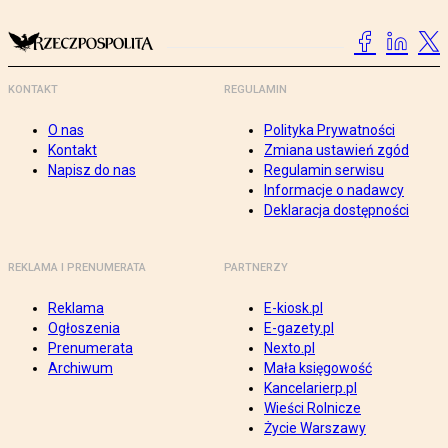
KONTAKT
REGULAMIN
O nas
Polityka Prywatności
Kontakt
Zmiana ustawień zgód
Napisz do nas
Regulamin serwisu
Informacje o nadawcy
Deklaracja dostępności
REKLAMA I PRENUMERATA
PARTNERZY
Reklama
E-kiosk.pl
Ogłoszenia
E-gazety.pl
Prenumerata
Nexto.pl
Archiwum
Mała księgowość
Kancelarierp.pl
Wieści Rolnicze
Życie Warszawy