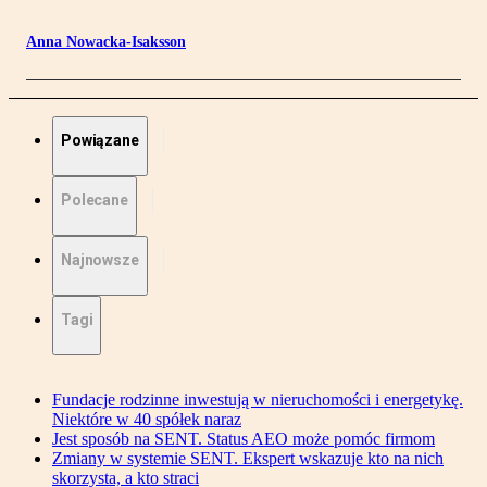
Anna Nowacka-Isaksson
Powiązane
Polecane
Najnowsze
Tagi
Fundacje rodzinne inwestują w nieruchomości i energetykę.
Niektóre w 40 spółek naraz
Jest sposób na SENT. Status AEO może pomóc firmom
Zmiany w systemie SENT. Ekspert wskazuje kto na nich
skorzysta, a kto straci