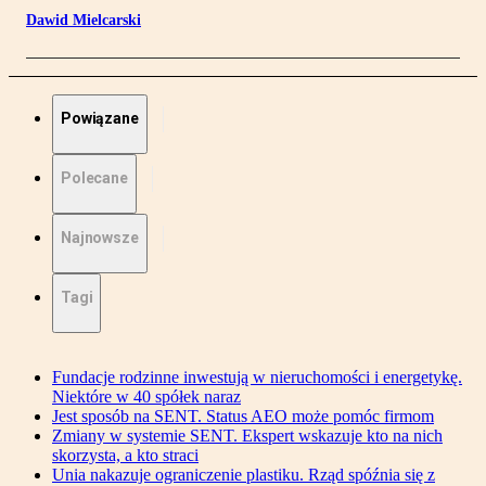
Dawid Mielcarski
Powiązane
Polecane
Najnowsze
Tagi
Fundacje rodzinne inwestują w nieruchomości i energetykę.
Niektóre w 40 spółek naraz
Jest sposób na SENT. Status AEO może pomóc firmom
Zmiany w systemie SENT. Ekspert wskazuje kto na nich
skorzysta, a kto straci
Unia nakazuje ograniczenie plastiku. Rząd spóźnia się z