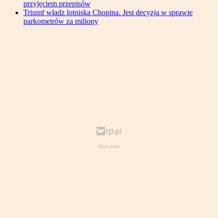
przyjęciem przepisów
Triumf władz lotniska Chopina. Jest decyzja w sprawie
parkometrów za miliony