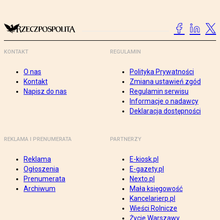
KONTAKT
REGULAMIN
O nas
Polityka Prywatności
Kontakt
Zmiana ustawień zgód
Napisz do nas
Regulamin serwisu
Informacje o nadawcy
Deklaracja dostępności
REKLAMA I PRENUMERATA
PARTNERZY
Reklama
E-kiosk.pl
Ogłoszenia
E-gazety.pl
Prenumerata
Nexto.pl
Archiwum
Mała księgowość
Kancelarierp.pl
Wieści Rolnicze
Życie Warszawy