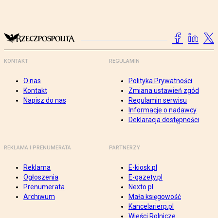
KONTAKT
REGULAMIN
O nas
Polityka Prywatności
Kontakt
Zmiana ustawień zgód
Napisz do nas
Regulamin serwisu
Informacje o nadawcy
Deklaracja dostępności
REKLAMA I PRENUMERATA
PARTNERZY
Reklama
E-kiosk.pl
Ogłoszenia
E-gazety.pl
Prenumerata
Nexto.pl
Archiwum
Mała księgowość
Kancelarierp.pl
Wieści Rolnicze