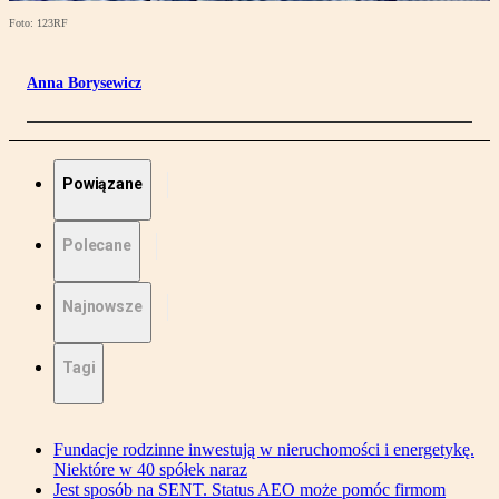
Foto: 123RF
Anna Borysewicz
Powiązane
Polecane
Najnowsze
Tagi
Fundacje rodzinne inwestują w nieruchomości i energetykę.
Niektóre w 40 spółek naraz
Jest sposób na SENT. Status AEO może pomóc firmom