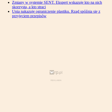
Zmiany w systemie SENT. Ekspert wskazuje kto na nich
skorzysta, a kto straci
Unia nakazuje ograniczenie plastiku. Rząd spóźnia się z
przyjęciem przepisów