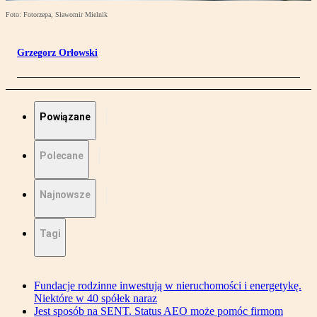
Foto: Fotorzepa, Sławomir Mielnik
Grzegorz Orłowski
Powiązane
Polecane
Najnowsze
Tagi
Fundacje rodzinne inwestują w nieruchomości i energetykę.
Niektóre w 40 spółek naraz
Jest sposób na SENT. Status AEO może pomóc firmom