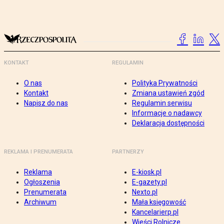
KONTAKT
REGULAMIN
O nas
Polityka Prywatności
Kontakt
Zmiana ustawień zgód
Napisz do nas
Regulamin serwisu
Informacje o nadawcy
Deklaracja dostępności
REKLAMA I PRENUMERATA
PARTNERZY
Reklama
E-kiosk.pl
Ogłoszenia
E-gazety.pl
Prenumerata
Nexto.pl
Archiwum
Mała księgowość
Kancelarierp.pl
Wieści Rolnicze