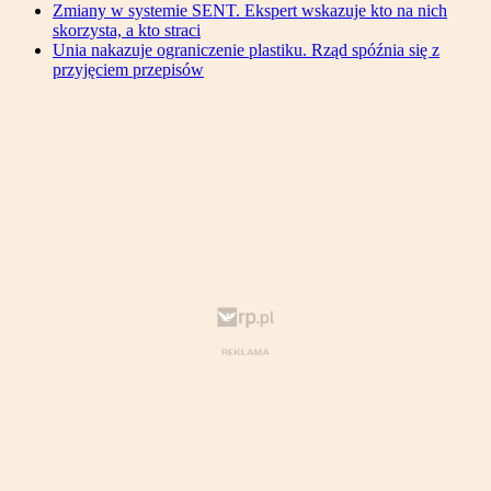
Zmiany w systemie SENT. Ekspert wskazuje kto na nich
skorzysta, a kto straci
Unia nakazuje ograniczenie plastiku. Rząd spóźnia się z
przyjęciem przepisów