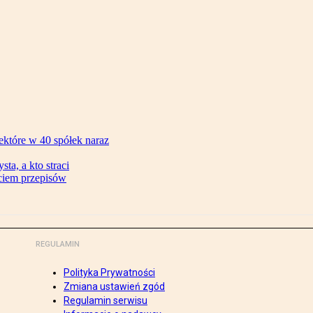
ektóre w 40 spółek naraz
ta, a kto straci
ęciem przepisów
REGULAMIN
Polityka Prywatności
Zmiana ustawień zgód
Regulamin serwisu