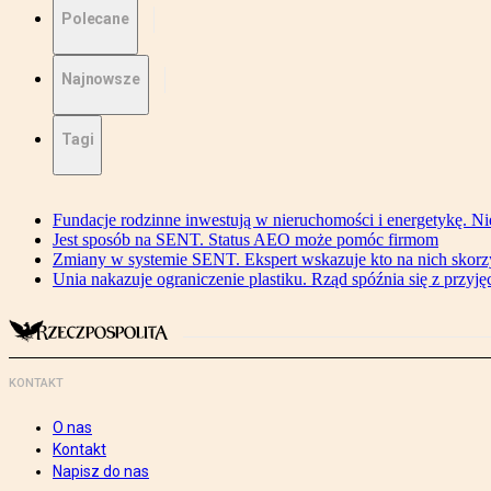
Polecane
Najnowsze
Tagi
Fundacje rodzinne inwestują w nieruchomości i energetykę. Ni
Jest sposób na SENT. Status AEO może pomóc firmom
Zmiany w systemie SENT. Ekspert wskazuje kto na nich skorzys
Unia nakazuje ograniczenie plastiku. Rząd spóźnia się z przyj
KONTAKT
O nas
Kontakt
Napisz do nas