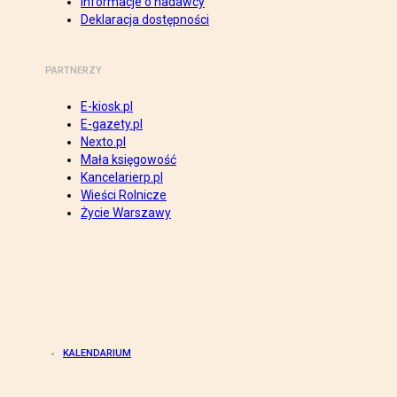
Informacje o nadawcy
Deklaracja dostępności
PARTNERZY
E-kiosk.pl
E-gazety.pl
Nexto.pl
Mała księgowość
Kancelarierp.pl
Wieści Rolnicze
Życie Warszawy
KALENDARIUM