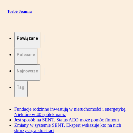
Torbé Joanna
Powiązane
Polecane
Najnowsze
Tagi
Fundacje rodzinne inwestują w nieruchomości i energetykę.
Niektóre w 40 spółek naraz
Jest sposób na SENT. Status AEO może pomóc firmom
Zmiany w systemie SENT. Ekspert wskazuje kto na nich
skorzysta, a kto straci