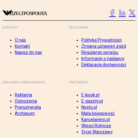
KONTAKT
REGULAMIN
O nas
Polityka Prywatności
Kontakt
Zmiana ustawień zgód
Napisz do nas
Regulamin serwisu
Informacje o nadawcy
Deklaracja dostępności
REKLAMA I PRENUMERATA
PARTNERZY
Reklama
E-kiosk.pl
Ogłoszenia
E-gazety.pl
Prenumerata
Nexto.pl
Archiwum
Mała księgowość
Kancelarierp.pl
Wieści Rolnicze
Życie Warszawy