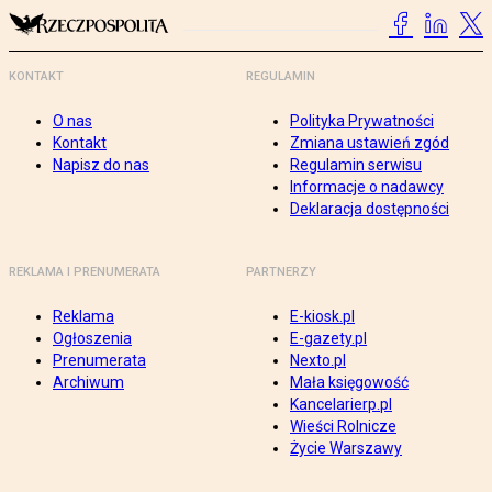
KONTAKT
REGULAMIN
O nas
Polityka Prywatności
Kontakt
Zmiana ustawień zgód
Napisz do nas
Regulamin serwisu
Informacje o nadawcy
Deklaracja dostępności
REKLAMA I PRENUMERATA
PARTNERZY
Reklama
E-kiosk.pl
Ogłoszenia
E-gazety.pl
Prenumerata
Nexto.pl
Archiwum
Mała księgowość
Kancelarierp.pl
Wieści Rolnicze
Życie Warszawy