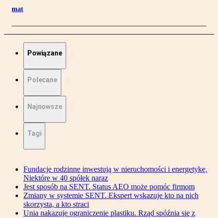
mat
Powiązane
Polecane
Najnowsze
Tagi
Fundacje rodzinne inwestują w nieruchomości i energetykę.
Niektóre w 40 spółek naraz
Jest sposób na SENT. Status AEO może pomóc firmom
Zmiany w systemie SENT. Ekspert wskazuje kto na nich
skorzysta, a kto straci
Unia nakazuje ograniczenie plastiku. Rząd spóźnia się z