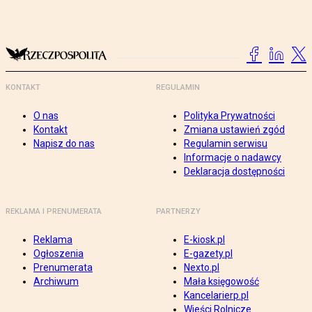
KONTAKT
REGULAMIN
O nas
Polityka Prywatności
Kontakt
Zmiana ustawień zgód
Napisz do nas
Regulamin serwisu
Informacje o nadawcy
Deklaracja dostępności
REKLAMA I PRENUMERATA
PARTNERZY
Reklama
E-kiosk.pl
Ogłoszenia
E-gazety.pl
Prenumerata
Nexto.pl
Archiwum
Mała księgowość
Kancelarierp.pl
Wieści Rolnicze