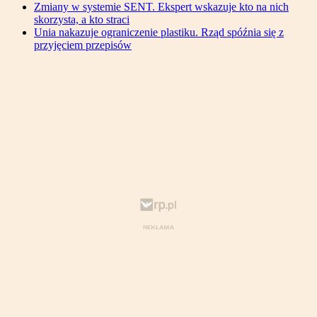
Zmiany w systemie SENT. Ekspert wskazuje kto na nich
skorzysta, a kto straci
Unia nakazuje ograniczenie plastiku. Rząd spóźnia się z
przyjęciem przepisów