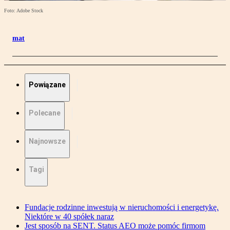
Foto: Adobe Stock
mat
Powiązane
Polecane
Najnowsze
Tagi
Fundacje rodzinne inwestują w nieruchomości i energetykę.
Niektóre w 40 spółek naraz
Jest sposób na SENT. Status AEO może pomóc firmom