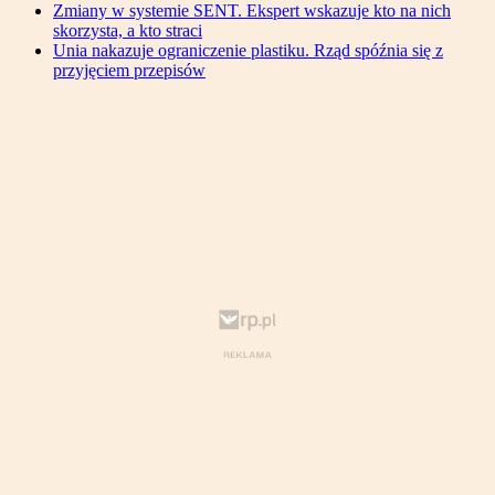
Zmiany w systemie SENT. Ekspert wskazuje kto na nich
skorzysta, a kto straci
Unia nakazuje ograniczenie plastiku. Rząd spóźnia się z
przyjęciem przepisów