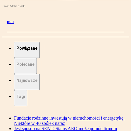
Foto: Adobe Stock
mat
Powiązane
Polecane
Najnowsze
Tagi
Fundacje rodzinne inwestują w nieruchomości i energetykę.
Niektóre w 40 spółek naraz
Jest sposób na SENT. Status AEO może pomóc firmom