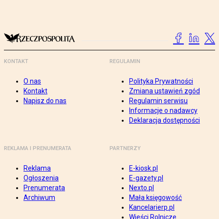
KONTAKT
REGULAMIN
O nas
Polityka Prywatności
Kontakt
Zmiana ustawień zgód
Napisz do nas
Regulamin serwisu
Informacje o nadawcy
Deklaracja dostępności
REKLAMA I PRENUMERATA
PARTNERZY
Reklama
E-kiosk.pl
Ogłoszenia
E-gazety.pl
Prenumerata
Nexto.pl
Archiwum
Mała księgowość
Kancelarierp.pl
Wieści Rolnicze