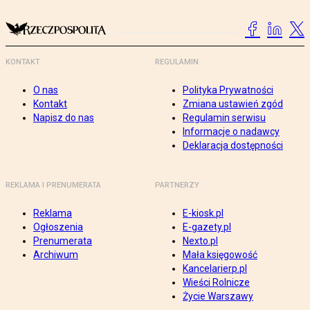
KONTAKT
REGULAMIN
O nas
Polityka Prywatności
Kontakt
Zmiana ustawień zgód
Napisz do nas
Regulamin serwisu
Informacje o nadawcy
Deklaracja dostępności
REKLAMA I PRENUMERATA
PARTNERZY
Reklama
E-kiosk.pl
Ogłoszenia
E-gazety.pl
Prenumerata
Nexto.pl
Archiwum
Mała księgowość
Kancelarierp.pl
Wieści Rolnicze
Życie Warszawy