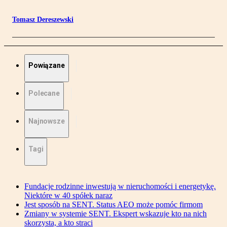
Tomasz Dereszewski
Powiązane
Polecane
Najnowsze
Tagi
Fundacje rodzinne inwestują w nieruchomości i energetykę.
Niektóre w 40 spółek naraz
Jest sposób na SENT. Status AEO może pomóc firmom
Zmiany w systemie SENT. Ekspert wskazuje kto na nich
skorzysta, a kto straci