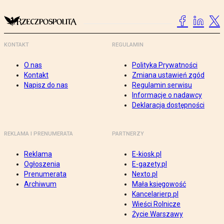
KONTAKT
REGULAMIN
O nas
Polityka Prywatności
Kontakt
Zmiana ustawień zgód
Napisz do nas
Regulamin serwisu
Informacje o nadawcy
Deklaracja dostępności
REKLAMA I PRENUMERATA
PARTNERZY
Reklama
E-kiosk.pl
Ogłoszenia
E-gazety.pl
Prenumerata
Nexto.pl
Archiwum
Mała księgowość
Kancelarierp.pl
Wieści Rolnicze
Życie Warszawy