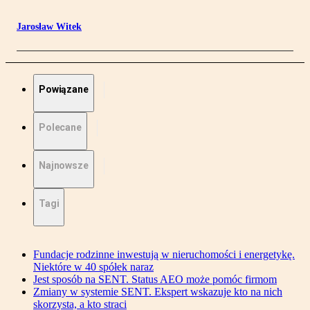
Jarosław Witek
Powiązane
Polecane
Najnowsze
Tagi
Fundacje rodzinne inwestują w nieruchomości i energetykę.
Niektóre w 40 spółek naraz
Jest sposób na SENT. Status AEO może pomóc firmom
Zmiany w systemie SENT. Ekspert wskazuje kto na nich
skorzysta, a kto straci