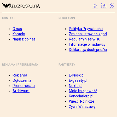
KONTAKT
REGULAMIN
O nas
Polityka Prywatności
Kontakt
Zmiana ustawień zgód
Napisz do nas
Regulamin serwisu
Informacje o nadawcy
Deklaracja dostępności
REKLAMA I PRENUMERATA
PARTNERZY
Reklama
E-kiosk.pl
Ogłoszenia
E-gazety.pl
Prenumerata
Nexto.pl
Archiwum
Mała księgowość
Kancelarierp.pl
Wieści Rolnicze
Życie Warszawy