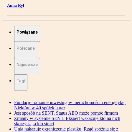
Anna Ryl
Powiązane
Polecane
Najnowsze
Tagi
Fundacje rodzinne inwestują w nieruchomości i energetykę.
Niektóre w 40 spółek naraz
Jest sposób na SENT. Status AEO może pomóc firmom
Zmiany w systemie SENT. Ekspert wskazuje kto na nich
skorzysta, a kto straci
Unia nakazuje ograniczenie plastiku. Rząd spóźnia się z