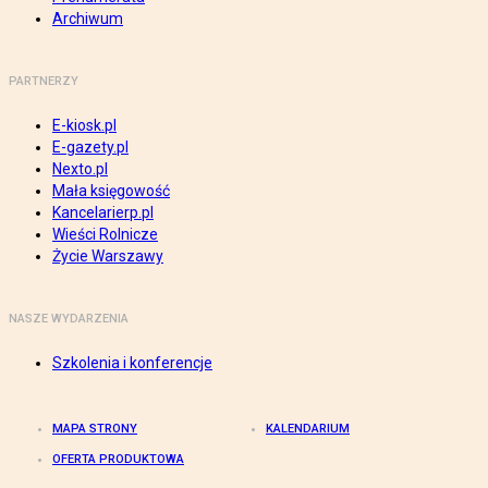
Archiwum
PARTNERZY
E-kiosk.pl
E-gazety.pl
Nexto.pl
Mała księgowość
Kancelarierp.pl
Wieści Rolnicze
Życie Warszawy
NASZE WYDARZENIA
Szkolenia i konferencje
MAPA STRONY
KALENDARIUM
OFERTA PRODUKTOWA