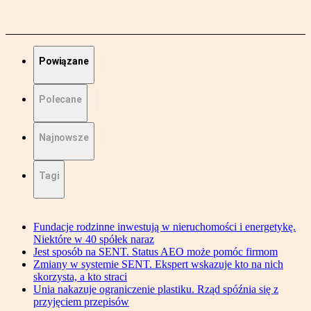
Powiązane
Polecane
Najnowsze
Tagi
Fundacje rodzinne inwestują w nieruchomości i energetykę.
Niektóre w 40 spółek naraz
Jest sposób na SENT. Status AEO może pomóc firmom
Zmiany w systemie SENT. Ekspert wskazuje kto na nich
skorzysta, a kto straci
Unia nakazuje ograniczenie plastiku. Rząd spóźnia się z
przyjęciem przepisów