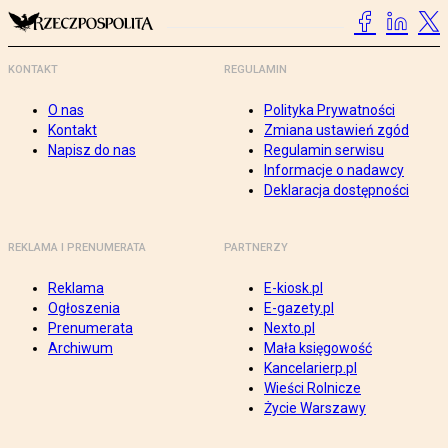
KONTAKT
REGULAMIN
O nas
Polityka Prywatności
Kontakt
Zmiana ustawień zgód
Napisz do nas
Regulamin serwisu
Informacje o nadawcy
Deklaracja dostępności
REKLAMA I PRENUMERATA
PARTNERZY
Reklama
E-kiosk.pl
Ogłoszenia
E-gazety.pl
Prenumerata
Nexto.pl
Archiwum
Mała księgowość
Kancelarierp.pl
Wieści Rolnicze
Życie Warszawy