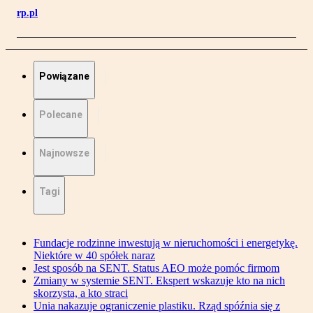
rp.pl
Powiązane
Polecane
Najnowsze
Tagi
Fundacje rodzinne inwestują w nieruchomości i energetykę.
Niektóre w 40 spółek naraz
Jest sposób na SENT. Status AEO może pomóc firmom
Zmiany w systemie SENT. Ekspert wskazuje kto na nich
skorzysta, a kto straci
Unia nakazuje ograniczenie plastiku. Rząd spóźnia się z