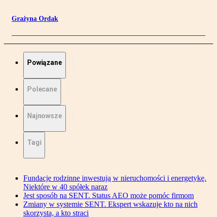
Grażyna Ordak
Powiązane
Polecane
Najnowsze
Tagi
Fundacje rodzinne inwestują w nieruchomości i energetykę.
Niektóre w 40 spółek naraz
Jest sposób na SENT. Status AEO może pomóc firmom
Zmiany w systemie SENT. Ekspert wskazuje kto na nich
skorzysta, a kto straci