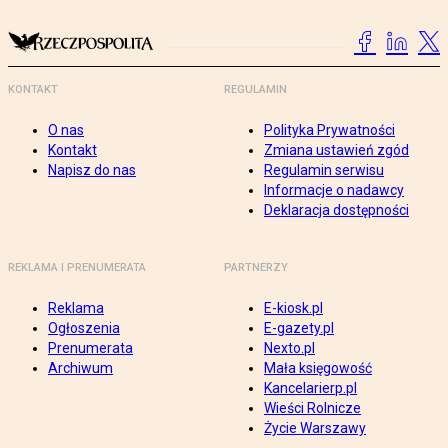
KONTAKT
REGULAMIN
O nas
Polityka Prywatności
Kontakt
Zmiana ustawień zgód
Napisz do nas
Regulamin serwisu
Informacje o nadawcy
Deklaracja dostępności
REKLAMA I PRENUMERATA
PARTNERZY
Reklama
E-kiosk.pl
Ogłoszenia
E-gazety.pl
Prenumerata
Nexto.pl
Archiwum
Mała księgowość
Kancelarierp.pl
Wieści Rolnicze
Życie Warszawy