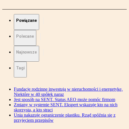
Powiązane
Polecane
Najnowsze
Tagi
Fundacje rodzinne inwestują w nieruchomości i energetykę.
Niektóre w 40 spółek naraz
Jest sposób na SENT. Status AEO może pomóc firmom
Zmiany w systemie SENT. Ekspert wskazuje kto na nich
skorzysta, a kto straci
Unia nakazuje ograniczenie plastiku. Rząd spóźnia się z
przyjęciem przepisów