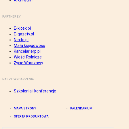
Archiwum
PARTNERZY
E-kiosk.pl
E-gazety.pl
Nexto.pl
Mała księgowość
Kancelarierp.pl
Wieści Rolnicze
Życie Warszawy
NASZE WYDARZENIA
Szkolenia i konferencje
MAPA STRONY
KALENDARIUM
OFERTA PRODUKTOWA