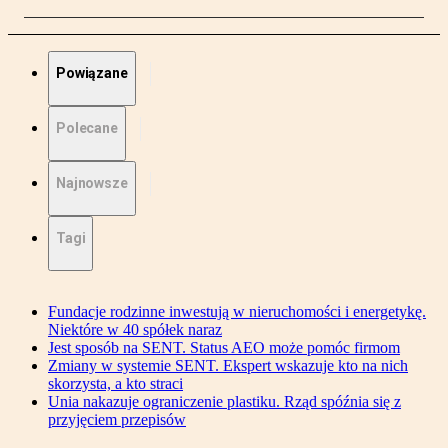
Powiązane
Polecane
Najnowsze
Tagi
Fundacje rodzinne inwestują w nieruchomości i energetykę.
Niektóre w 40 spółek naraz
Jest sposób na SENT. Status AEO może pomóc firmom
Zmiany w systemie SENT. Ekspert wskazuje kto na nich
skorzysta, a kto straci
Unia nakazuje ograniczenie plastiku. Rząd spóźnia się z
przyjęciem przepisów