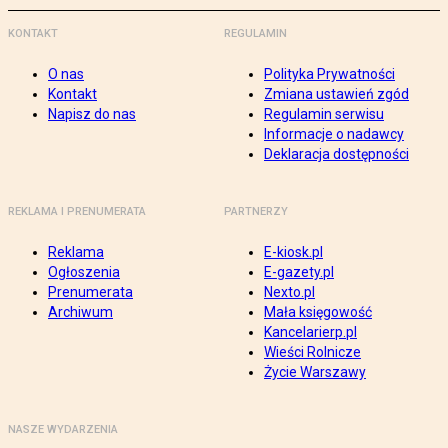
KONTAKT
REGULAMIN
O nas
Polityka Prywatności
Kontakt
Zmiana ustawień zgód
Napisz do nas
Regulamin serwisu
Informacje o nadawcy
Deklaracja dostępności
REKLAMA I PRENUMERATA
PARTNERZY
Reklama
E-kiosk.pl
Ogłoszenia
E-gazety.pl
Prenumerata
Nexto.pl
Archiwum
Mała księgowość
Kancelarierp.pl
Wieści Rolnicze
Życie Warszawy
NASZE WYDARZENIA