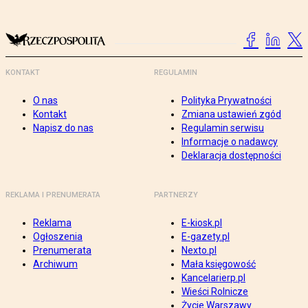
KONTAKT
REGULAMIN
O nas
Polityka Prywatności
Kontakt
Zmiana ustawień zgód
Napisz do nas
Regulamin serwisu
Informacje o nadawcy
Deklaracja dostępności
REKLAMA I PRENUMERATA
PARTNERZY
Reklama
E-kiosk.pl
Ogłoszenia
E-gazety.pl
Prenumerata
Nexto.pl
Archiwum
Mała księgowość
Kancelarierp.pl
Wieści Rolnicze
Życie Warszawy