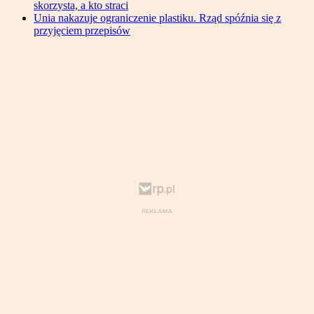
skorzysta, a kto straci
Unia nakazuje ograniczenie plastiku. Rząd spóźnia się z
przyjęciem przepisów