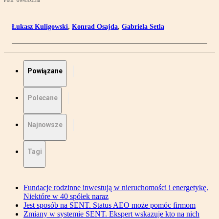
Foto: www.sxc.hu
Łukasz Kuligowski
,
Konrad Osajda
,
Gabriela Setla
Powiązane
Polecane
Najnowsze
Tagi
Fundacje rodzinne inwestują w nieruchomości i energetykę.
Niektóre w 40 spółek naraz
Jest sposób na SENT. Status AEO może pomóc firmom
Zmiany w systemie SENT. Ekspert wskazuje kto na nich