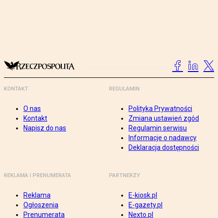
KONTAKT
REGULAMIN
O nas
Polityka Prywatności
Kontakt
Zmiana ustawień zgód
Napisz do nas
Regulamin serwisu
Informacje o nadawcy
Deklaracja dostępności
REKLAMA I PRENUMERATA
PARTNERZY
Reklama
E-kiosk.pl
Ogłoszenia
E-gazety.pl
Prenumerata
Nexto.pl