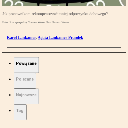
Jak pracownikom rekompensować mniej odpoczynku dobowego?
Foto: Rzeczpospolita, Tomasz Wawer Tom Tomasz Wawer
Karol Lankamer
,
Agata Lankamer-Prasołek
Powiązane
Polecane
Najnowsze
Tagi