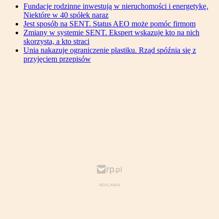
Fundacje rodzinne inwestują w nieruchomości i energetykę.
Niektóre w 40 spółek naraz
Jest sposób na SENT. Status AEO może pomóc firmom
Zmiany w systemie SENT. Ekspert wskazuje kto na nich
skorzysta, a kto straci
Unia nakazuje ograniczenie plastiku. Rząd spóźnia się z
przyjęciem przepisów