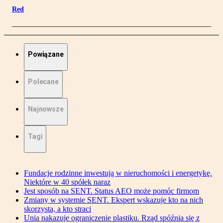
Red
Powiązane
Polecane
Najnowsze
Tagi
Fundacje rodzinne inwestują w nieruchomości i energetykę.
Niektóre w 40 spółek naraz
Jest sposób na SENT. Status AEO może pomóc firmom
Zmiany w systemie SENT. Ekspert wskazuje kto na nich
skorzysta, a kto straci
Unia nakazuje ograniczenie plastiku. Rząd spóźnia się z