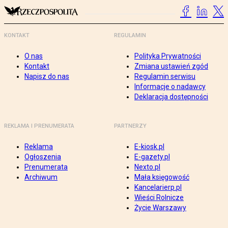
KONTAKT
REGULAMIN
O nas
Polityka Prywatności
Kontakt
Zmiana ustawień zgód
Napisz do nas
Regulamin serwisu
Informacje o nadawcy
Deklaracja dostępności
REKLAMA I PRENUMERATA
PARTNERZY
Reklama
E-kiosk.pl
Ogłoszenia
E-gazety.pl
Prenumerata
Nexto.pl
Archiwum
Mała księgowość
Kancelarierp.pl
Wieści Rolnicze
Życie Warszawy