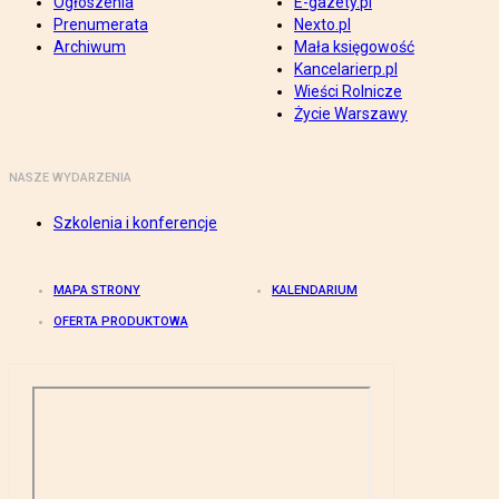
Ogłoszenia
E-gazety.pl
Prenumerata
Nexto.pl
Archiwum
Mała księgowość
Kancelarierp.pl
Wieści Rolnicze
Życie Warszawy
NASZE WYDARZENIA
Szkolenia i konferencje
MAPA STRONY
KALENDARIUM
OFERTA PRODUKTOWA