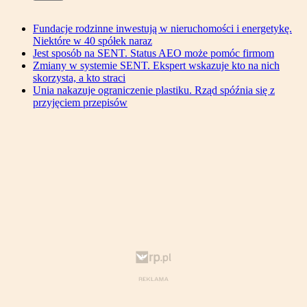
Fundacje rodzinne inwestują w nieruchomości i energetykę.
Niektóre w 40 spółek naraz
Jest sposób na SENT. Status AEO może pomóc firmom
Zmiany w systemie SENT. Ekspert wskazuje kto na nich
skorzysta, a kto straci
Unia nakazuje ograniczenie plastiku. Rząd spóźnia się z
przyjęciem przepisów