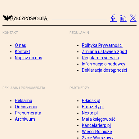
KONTAKT
REGULAMIN
O nas
Polityka Prywatności
Kontakt
Zmiana ustawień zgód
Napisz do nas
Regulamin serwisu
Informacje o nadawcy
Deklaracja dostępności
REKLAMA I PRENUMERATA
PARTNERZY
Reklama
E-kiosk.pl
Ogłoszenia
E-gazety.pl
Prenumerata
Nexto.pl
Archiwum
Mała księgowość
Kancelarierp.pl
Wieści Rolnicze
Życie Warszawy