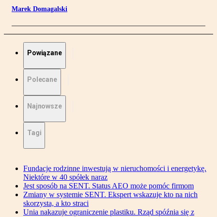
Marek Domagalski
Powiązane
Polecane
Najnowsze
Tagi
Fundacje rodzinne inwestują w nieruchomości i energetykę.
Niektóre w 40 spółek naraz
Jest sposób na SENT. Status AEO może pomóc firmom
Zmiany w systemie SENT. Ekspert wskazuje kto na nich
skorzysta, a kto straci
Unia nakazuje ograniczenie plastiku. Rząd spóźnia się z