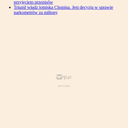
przyjęciem przepisów
Triumf władz lotniska Chopina. Jest decyzja w sprawie
parkometrów za miliony