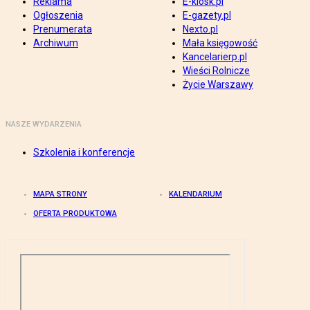
Reklama
E-kiosk.pl
Ogłoszenia
E-gazety.pl
Prenumerata
Nexto.pl
Archiwum
Mała księgowość
Kancelarierp.pl
Wieści Rolnicze
Życie Warszawy
NASZE WYDARZENIA
Szkolenia i konferencje
MAPA STRONY
KALENDARIUM
OFERTA PRODUKTOWA