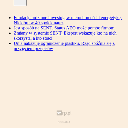
Fundacje rodzinne inwestują w nieruchomości i energetykę.
Niektóre w 40 spółek naraz
Jest sposób na SENT. Status AEO może pomóc firmom
Zmiany w systemie SENT. Ekspert wskazuje kto na nich
skorzysta, a kto straci
Unia nakazuje ograniczenie plastiku. Rząd spóźnia się z
przyjęciem przepisów