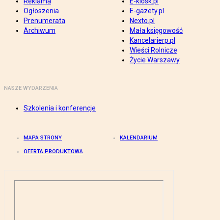
Reklama
E-kiosk.pl
Ogłoszenia
E-gazety.pl
Prenumerata
Nexto.pl
Archiwum
Mała księgowość
Kancelarierp.pl
Wieści Rolnicze
Życie Warszawy
NASZE WYDARZENIA
Szkolenia i konferencje
MAPA STRONY
KALENDARIUM
OFERTA PRODUKTOWA