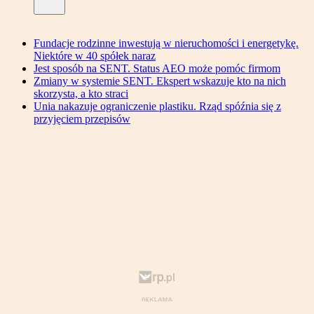
Fundacje rodzinne inwestują w nieruchomości i energetykę.
Niektóre w 40 spółek naraz
Jest sposób na SENT. Status AEO może pomóc firmom
Zmiany w systemie SENT. Ekspert wskazuje kto na nich
skorzysta, a kto straci
Unia nakazuje ograniczenie plastiku. Rząd spóźnia się z
przyjęciem przepisów