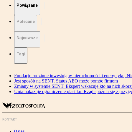
Powiązane
Polecane
Najnowsze
Tagi
Fundacje rodzinne inwestują w nieruchomości i energetykę. Ni
Jest sposób na SENT. Status AEO może pomóc firmom
Zmiany w systemie SENT. Ekspert wskazuje kto na nich skorzys
Unia nakazuje ograniczenie plastiku. Rząd spóźnia się z przyj
KONTAKT
O nas