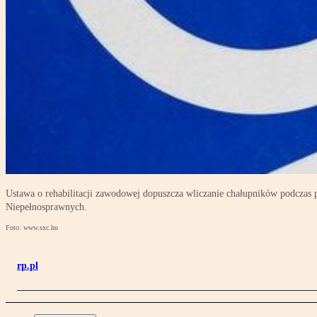
Ustawa o rehabilitacji zawodowej dopuszcza wliczanie chałupników podcza
Niepełnosprawnych.
Foto: www.sxc.hu
rp.pl