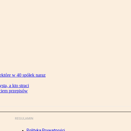
ektóre w 40 spółek naraz
ta, a kto straci
ęciem przepisów
REGULAMIN
Polityka Prywatności