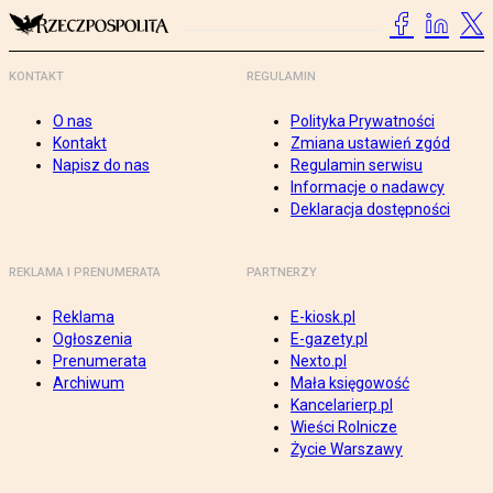
KONTAKT
REGULAMIN
O nas
Polityka Prywatności
Kontakt
Zmiana ustawień zgód
Napisz do nas
Regulamin serwisu
Informacje o nadawcy
Deklaracja dostępności
REKLAMA I PRENUMERATA
PARTNERZY
Reklama
E-kiosk.pl
Ogłoszenia
E-gazety.pl
Prenumerata
Nexto.pl
Archiwum
Mała księgowość
Kancelarierp.pl
Wieści Rolnicze
Życie Warszawy