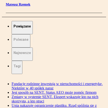
Mateusz Rzemek
Powiązane
Polecane
Najnowsze
Tagi
Fundacje rodzinne inwestują w nieruchomości i energetykę.
Niektóre w 40 spółek naraz
Jest sposób na SENT. Status AEO może pomóc firmom
Zmiany w systemie SENT. Ekspert wskazuje kto na nich
skorzysta, a kto straci
Unia nakazuje ograniczenie plastiku. Rząd spóźnia się z