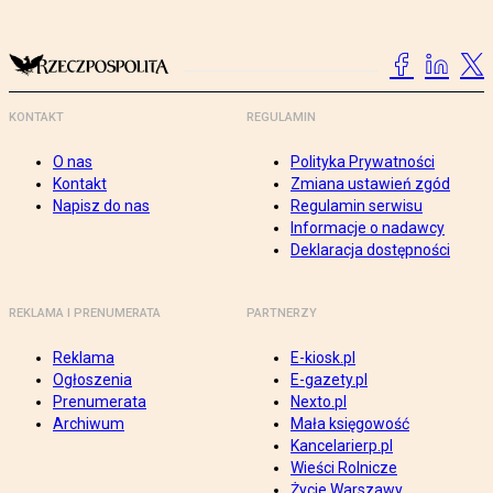
KONTAKT
REGULAMIN
O nas
Polityka Prywatności
Kontakt
Zmiana ustawień zgód
Napisz do nas
Regulamin serwisu
Informacje o nadawcy
Deklaracja dostępności
REKLAMA I PRENUMERATA
PARTNERZY
Reklama
E-kiosk.pl
Ogłoszenia
E-gazety.pl
Prenumerata
Nexto.pl
Archiwum
Mała księgowość
Kancelarierp.pl
Wieści Rolnicze
Życie Warszawy