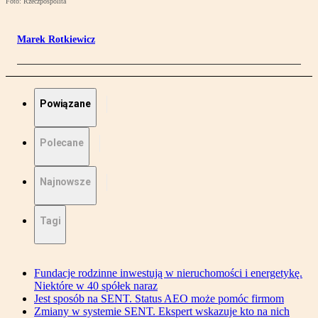
Foto: Rzeczpospolita
Marek Rotkiewicz
Powiązane
Polecane
Najnowsze
Tagi
Fundacje rodzinne inwestują w nieruchomości i energetykę.
Niektóre w 40 spółek naraz
Jest sposób na SENT. Status AEO może pomóc firmom
Zmiany w systemie SENT. Ekspert wskazuje kto na nich