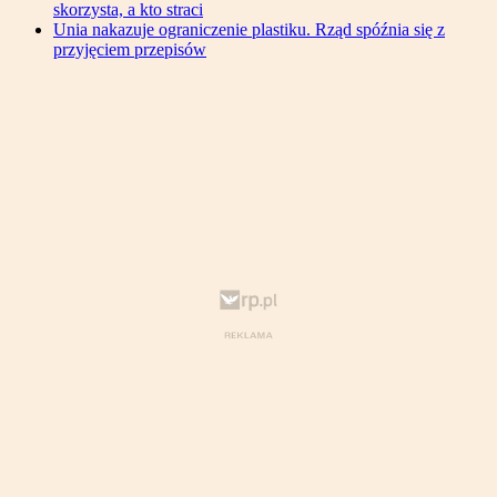
skorzysta, a kto straci
Unia nakazuje ograniczenie plastiku. Rząd spóźnia się z
przyjęciem przepisów