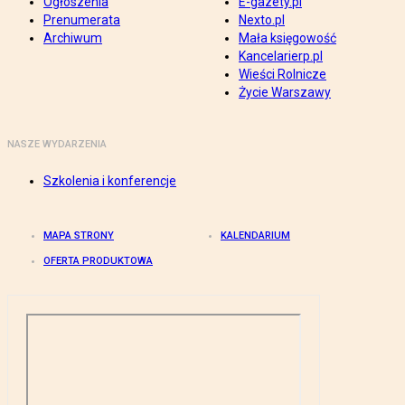
Ogłoszenia
E-gazety.pl
Prenumerata
Nexto.pl
Archiwum
Mała księgowość
Kancelarierp.pl
Wieści Rolnicze
Życie Warszawy
NASZE WYDARZENIA
Szkolenia i konferencje
MAPA STRONY
KALENDARIUM
OFERTA PRODUKTOWA