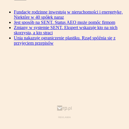
Fundacje rodzinne inwestują w nieruchomości i energetykę.
Niektóre w 40 spółek naraz
Jest sposób na SENT. Status AEO może pomóc firmom
Zmiany w systemie SENT. Ekspert wskazuje kto na nich
skorzysta, a kto straci
Unia nakazuje ograniczenie plastiku. Rząd spóźnia się z
przyjęciem przepisów