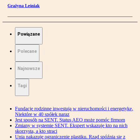
Grażyna Leśniak
Powiązane
Polecane
Najnowsze
Tagi
Fundacje rodzinne inwestują w nieruchomości i energetykę.
Niektóre w 40 spółek naraz
Jest sposób na SENT. Status AEO może pomóc firmom
Zmiany w systemie SENT. Ekspert wskazuje kto na nich
skorzysta, a kto straci
Unia nakazuje ograniczenie plastiku. Rząd spóźnia się z