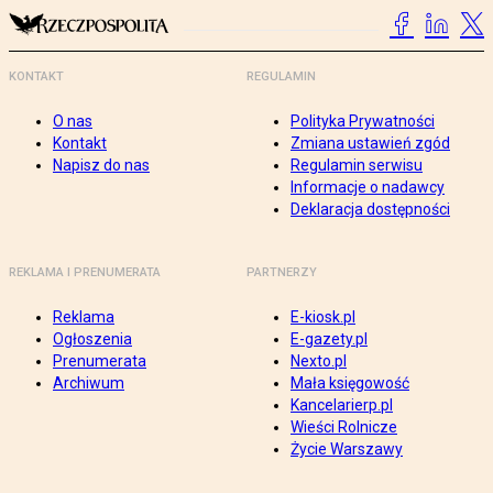
KONTAKT
REGULAMIN
O nas
Polityka Prywatności
Kontakt
Zmiana ustawień zgód
Napisz do nas
Regulamin serwisu
Informacje o nadawcy
Deklaracja dostępności
REKLAMA I PRENUMERATA
PARTNERZY
Reklama
E-kiosk.pl
Ogłoszenia
E-gazety.pl
Prenumerata
Nexto.pl
Archiwum
Mała księgowość
Kancelarierp.pl
Wieści Rolnicze
Życie Warszawy