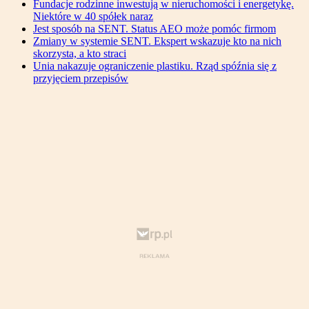
Fundacje rodzinne inwestują w nieruchomości i energetykę.
Niektóre w 40 spółek naraz
Jest sposób na SENT. Status AEO może pomóc firmom
Zmiany w systemie SENT. Ekspert wskazuje kto na nich
skorzysta, a kto straci
Unia nakazuje ograniczenie plastiku. Rząd spóźnia się z
przyjęciem przepisów