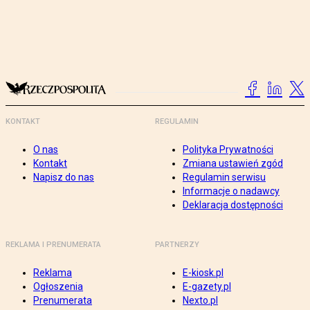
KONTAKT
REGULAMIN
O nas
Polityka Prywatności
Kontakt
Zmiana ustawień zgód
Napisz do nas
Regulamin serwisu
Informacje o nadawcy
Deklaracja dostępności
REKLAMA I PRENUMERATA
PARTNERZY
Reklama
E-kiosk.pl
Ogłoszenia
E-gazety.pl
Prenumerata
Nexto.pl