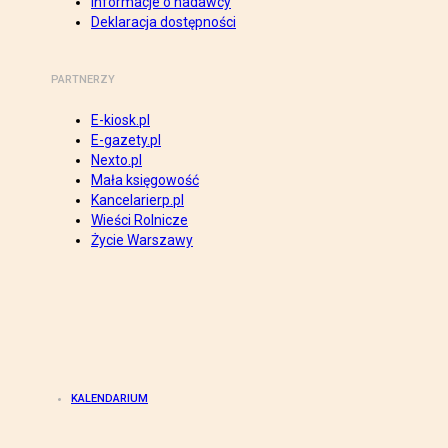
Informacje o nadawcy
Deklaracja dostępności
PARTNERZY
E-kiosk.pl
E-gazety.pl
Nexto.pl
Mała księgowość
Kancelarierp.pl
Wieści Rolnicze
Życie Warszawy
KALENDARIUM