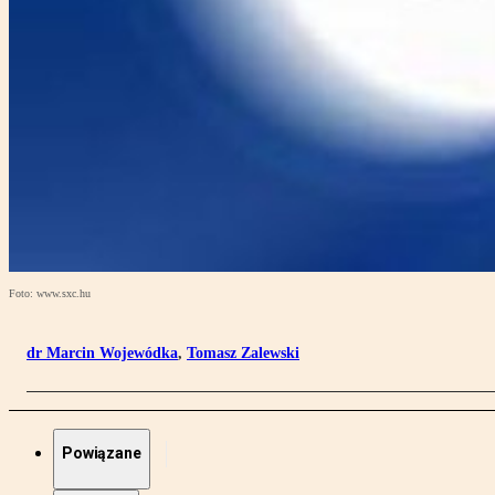
Foto: www.sxc.hu
dr Marcin Wojewódka
,
Tomasz Zalewski
Powiązane