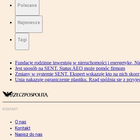
Polecane
Najnowsze
Tagi
Fundacje rodzinne inwestują w nieruchomości i energetykę. Ni
Jest sposób na SENT. Status AEO może pomóc firmom
Zmiany w systemie SENT. Ekspert wskazuje kto na nich skorzys
Unia nakazuje ograniczenie plastiku. Rząd spóźnia się z przyj
KONTAKT
O nas
Kontakt
Napisz do nas