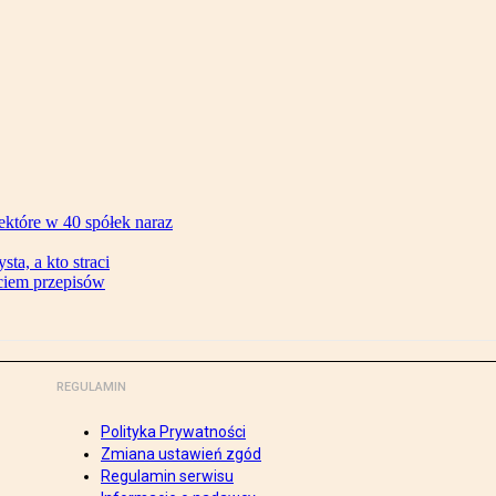
ektóre w 40 spółek naraz
ta, a kto straci
ęciem przepisów
REGULAMIN
Polityka Prywatności
Zmiana ustawień zgód
Regulamin serwisu