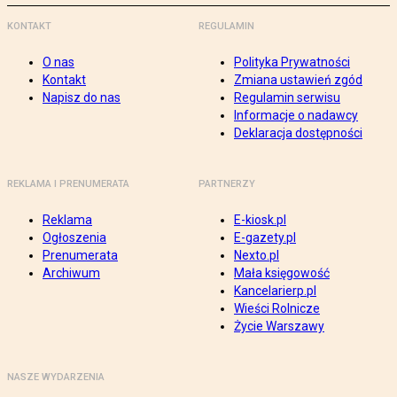
KONTAKT
REGULAMIN
O nas
Polityka Prywatności
Kontakt
Zmiana ustawień zgód
Napisz do nas
Regulamin serwisu
Informacje o nadawcy
Deklaracja dostępności
REKLAMA I PRENUMERATA
PARTNERZY
Reklama
E-kiosk.pl
Ogłoszenia
E-gazety.pl
Prenumerata
Nexto.pl
Archiwum
Mała księgowość
Kancelarierp.pl
Wieści Rolnicze
Życie Warszawy
NASZE WYDARZENIA