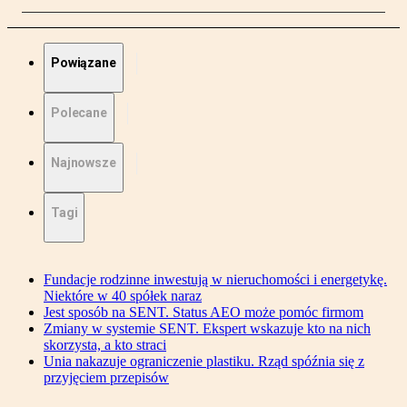
Powiązane
Polecane
Najnowsze
Tagi
Fundacje rodzinne inwestują w nieruchomości i energetykę.
Niektóre w 40 spółek naraz
Jest sposób na SENT. Status AEO może pomóc firmom
Zmiany w systemie SENT. Ekspert wskazuje kto na nich
skorzysta, a kto straci
Unia nakazuje ograniczenie plastiku. Rząd spóźnia się z
przyjęciem przepisów