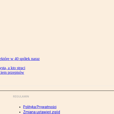
ektóre w 40 spółek naraz
ta, a kto straci
ęciem przepisów
REGULAMIN
Polityka Prywatności
Zmiana ustawień zgód