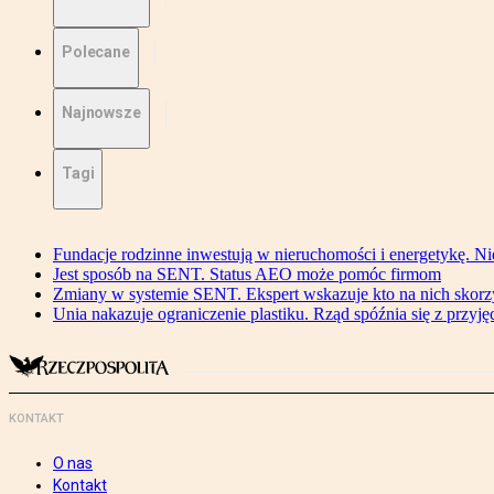
Polecane
Najnowsze
Tagi
Fundacje rodzinne inwestują w nieruchomości i energetykę. Ni
Jest sposób na SENT. Status AEO może pomóc firmom
Zmiany w systemie SENT. Ekspert wskazuje kto na nich skorzys
Unia nakazuje ograniczenie plastiku. Rząd spóźnia się z przyj
KONTAKT
O nas
Kontakt