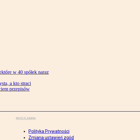
ektóre w 40 spółek naraz
ta, a kto straci
ęciem przepisów
REGULAMIN
Polityka Prywatności
Zmiana ustawień zgód