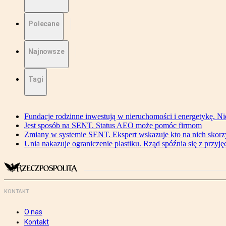
Polecane
Najnowsze
Tagi
Fundacje rodzinne inwestują w nieruchomości i energetykę. Ni
Jest sposób na SENT. Status AEO może pomóc firmom
Zmiany w systemie SENT. Ekspert wskazuje kto na nich skorzys
Unia nakazuje ograniczenie plastiku. Rząd spóźnia się z przyj
KONTAKT
O nas
Kontakt