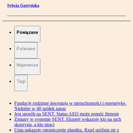
Sylwia Gortyńska
Powiązane
Polecane
Najnowsze
Tagi
Fundacje rodzinne inwestują w nieruchomości i energetykę.
Niektóre w 40 spółek naraz
Jest sposób na SENT. Status AEO może pomóc firmom
Zmiany w systemie SENT. Ekspert wskazuje kto na nich
skorzysta, a kto straci
Unia nakazuje ograniczenie plastiku. Rząd spóźnia się z