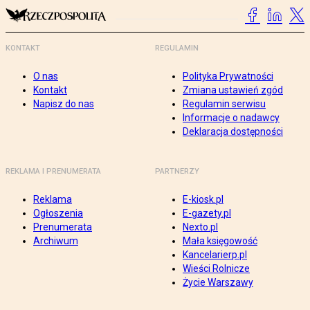
KONTAKT
REGULAMIN
O nas
Polityka Prywatności
Kontakt
Zmiana ustawień zgód
Napisz do nas
Regulamin serwisu
Informacje o nadawcy
Deklaracja dostępności
REKLAMA I PRENUMERATA
PARTNERZY
Reklama
E-kiosk.pl
Ogłoszenia
E-gazety.pl
Prenumerata
Nexto.pl
Archiwum
Mała księgowość
Kancelarierp.pl
Wieści Rolnicze
Życie Warszawy