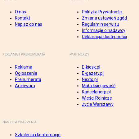
O nas
Polityka Prywatności
Kontakt
Zmiana ustawień zgód
Napisz do nas
Regulamin serwisu
Informacje o nadawcy
Deklaracja dostępności
REKLAMA I PRENUMERATA
PARTNERZY
Reklama
E-kiosk.pl
Ogłoszenia
E-gazety.pl
Prenumerata
Nexto.pl
Archiwum
Mała księgowość
Kancelarierp.pl
Wieści Rolnicze
Życie Warszawy
NASZE WYDARZENIA
Szkolenia i konferencje