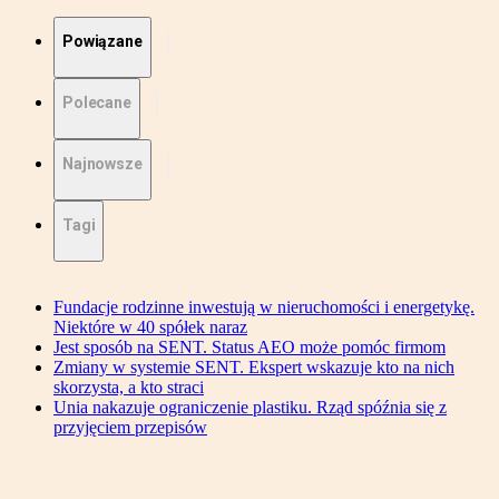
Powiązane
Polecane
Najnowsze
Tagi
Fundacje rodzinne inwestują w nieruchomości i energetykę.
Niektóre w 40 spółek naraz
Jest sposób na SENT. Status AEO może pomóc firmom
Zmiany w systemie SENT. Ekspert wskazuje kto na nich
skorzysta, a kto straci
Unia nakazuje ograniczenie plastiku. Rząd spóźnia się z
przyjęciem przepisów